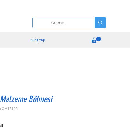
Giriş Yap
i Malzeme Bölmesi
u: OM18193
yat
il