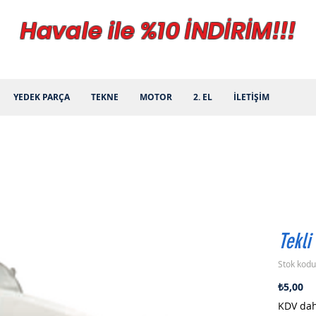
Havale ile %10 İNDİRİM!!!
YEDEK PARÇA
TEKNE
MOTOR
2. EL
İLETİŞİM
Tekl
Stok kod
Fi
₺5,00
KDV dah