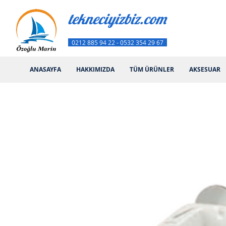
tekneciyizbiz.com
0212 885 94 22 - 0532 354 29 67
ANASAYFA
HAKKIMIZDA
TÜM ÜRÜNLER
AKSESUAR