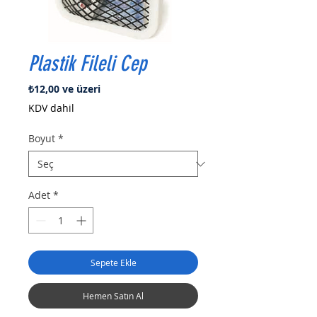
Plastik Fileli Cep
İndirimli
₺12,00
ve üzeri
Fiyat
KDV dahil
Boyut
*
Adet
*
Sepete Ekle
Hemen Satın Al