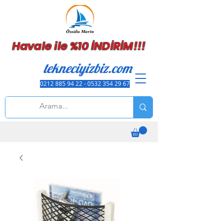
Havale ile %10 İNDİRİM!!!
tekneciyizbiz.com
0212 885 94 22 - 0532 354 29 67