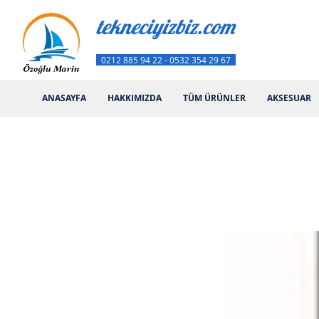
tekneciyizbiz.com
0212 885 94 22 - 0532 354 29 67
ANASAYFA
HAKKIMIZDA
TÜM ÜRÜNLER
AKSESUAR