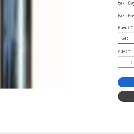
Işıklı B
Işıklı B
Boyut
*
Seç
Adet
*