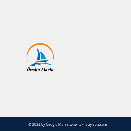
© 2023 by Özoğlu Marin.
www.tekneciyizbiz.com