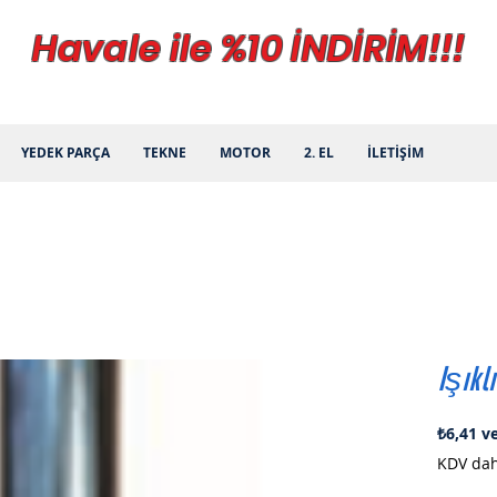
Havale ile %10 İNDİRİM!!!
YEDEK PARÇA
TEKNE
MOTOR
2. EL
İLETİŞİM
Işıkl
₺6,41
ve
KDV dah