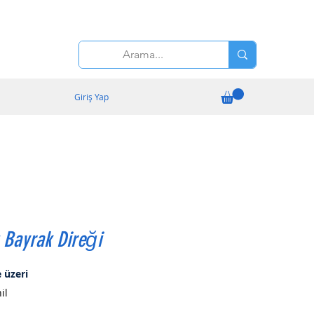
Giriş Yap
ı Bayrak Direği
İndirimli
 üzeri
Fiyat
il