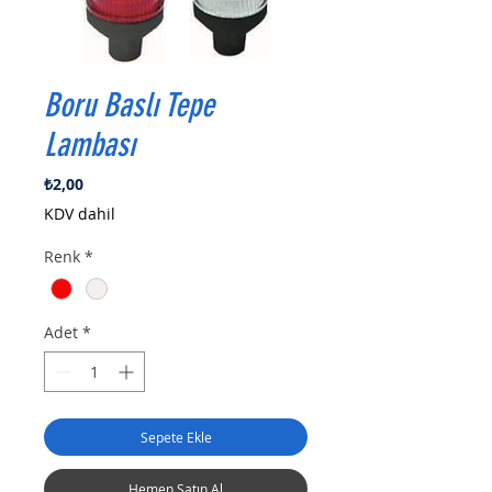
Boru Baslı Tepe
Lambası
Fiyat
₺2,00
KDV dahil
Renk
*
Adet
*
Sepete Ekle
Hemen Satın Al