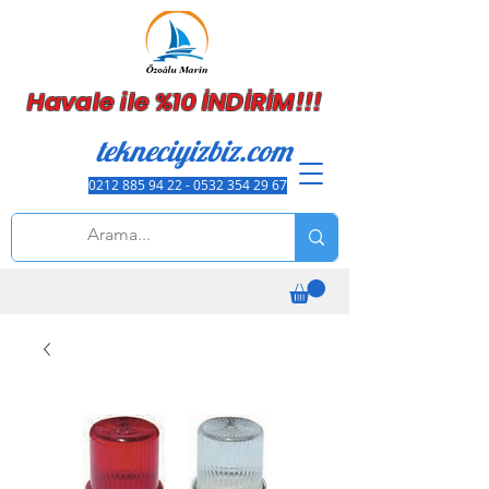
Havale ile %10 İNDİRİM!!!
tekneciyizbiz.com
0212 885 94 22 - 0532 354 29 67