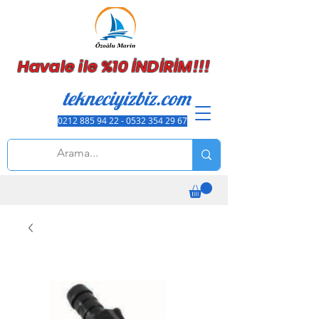
Havale ile %10 İNDİRİM!!!
tekneciyizbiz.com
0212 885 94 22 - 0532 354 29 67