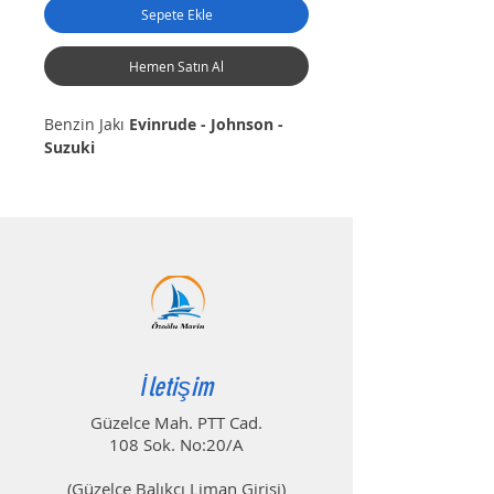
Sepete Ekle
Hemen Satın Al
Benzin Jakı
Evinrude - Johnson -
Suzuki
Benzin Jakı
Mercury
Benzin Jakı
Yamaha - Tohatsu
İletişim
Güzelce Mah. PTT Cad.
108 Sok. No:20/A
(Güzelce Balıkçı Liman Girişi)